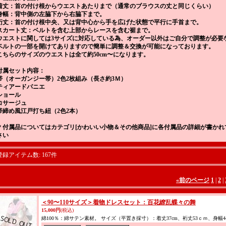
着丈：首の付け根からウエストあたりまで（通常のブラウスの丈と同じくらい）
身幅：背中側の左脇下から右脇下まで。
裄丈：首の付け根中央、又は背中心から手を広げた状態で平行に手首まで。
スカート丈：ベルトを含む上部からレースを含む裾まで。
ウエストに関しては3サイズに対応している為、オーダー以外はご自分で調整が必要
ベルトの一部を開けてありますので簡単に調整＆交換が可能になっております。
こちらのサイズのウエストは全て約50cm〜になります。
付属セット内容：
帯（オーガンジー帯）2色2枚組み（長さ約3Ｍ）
ティアードパニエ
ショール
コサージュ
帯締め風江戸打ち紐（2色2本）
＊付属品についてはカテゴリ[かわいい小物＆その他商品]に各付属品の詳細が書か
さい
登録アイテム数
:
167件
«
前のページ
1
|
2
|
＜90〜110サイズ＞着物ドレスセット：百花繚乱蝶々の舞
15,000円
(税込)
綿100％：綿サテン素材。 サイズ（平置き採寸）：着丈37cm、裄丈53ｃｍ、身幅