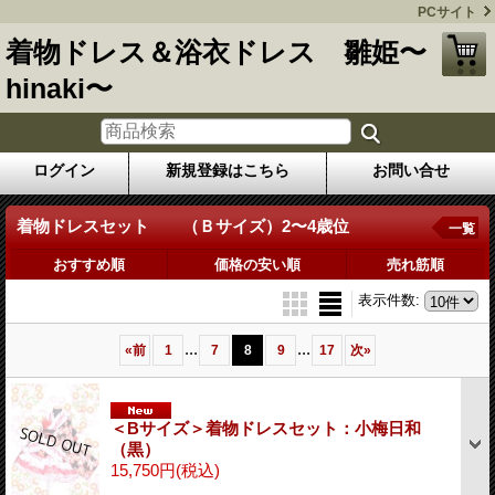
PCサイト
着物ドレス＆浴衣ドレス 雛姫〜
hinaki〜
ログイン
新規登録はこちら
お問い合せ
着物ドレスセット （Ｂサイズ）2〜4歳位
一覧
おすすめ順
価格の安い順
売れ筋順
表示件数
:
...
...
«
前
1
7
8
9
17
次
»
＜Bサイズ＞着物ドレスセット：小梅日和
（黒）
15,750円
(税込)