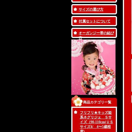
サイズの選び方
付属セットについて
オーガンジー帯の結び
方
商品カテゴリ一覧
フリフリ★キッズ姫
系ネグリジェ Ｓサ
イズ（90-110cm(ＵＳ
サイズ4/ 4〜5歳程
度)