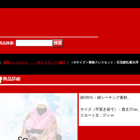
式,フォーマル,オーダー,販売,子供用髪飾り,子供用巾着,ネットショップ,ショッピン
商品検索
:
｜
着物ドレスセット （Ｂサイズ）2〜4歳位
｜
＜Bサイズ＞着物ドレスセット：百花繚乱菊水浮
商品詳細
綿100％：綿シーチング素材。
サイズ（平置き採寸）：着丈37cm、
スカート丈：37ｃｍ