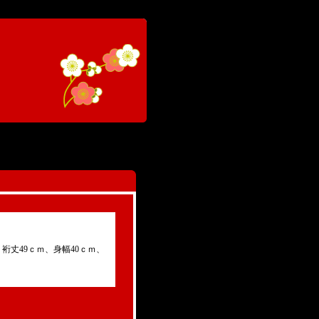
グカート
裄丈49ｃｍ、身幅40ｃｍ、