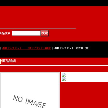
式,フォーマル,オーダー,販売,子供用髪飾り,子供用巾着,ネットショップ,ショッピン
商品検索
:
｜
着物ドレスセット （Ｂサイズ）2〜4歳位
｜
着物ドレスセット：毬と桜（黒）
商品詳細