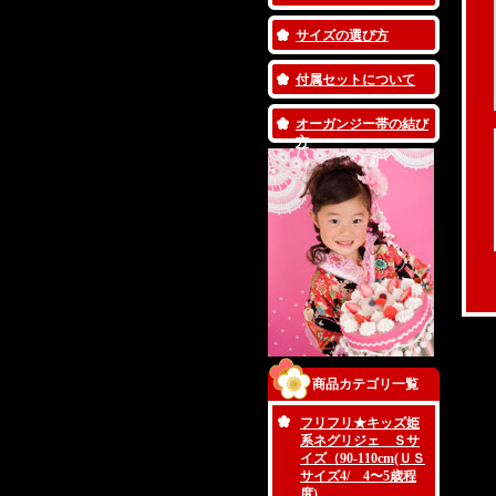
サイズの選び方
付属セットについて
オーガンジー帯の結び
方
商品カテゴリ一覧
フリフリ★キッズ姫
系ネグリジェ Ｓサ
イズ（90-110cm(ＵＳ
サイズ4/ 4〜5歳程
度)